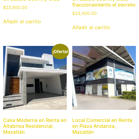
fraccionamiento el secreto
$
23,500.00
$
23,000.00
Añadir al carrito
Añadir al carrito
¡Oferta!
Casa Moderna en Renta en
Local Comercial en Renta
Altabrisa Residencial,
en Plaza Andanza,
Mazatlán
Mazatlán