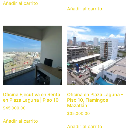
Añadir al carrito
Añadir al carrito
Oficina Ejecutiva en Renta
Oficina en Plaza Laguna –
en Plaza Laguna | Piso 10
Piso 10, Flamingos
Mazatlán
$
45,000.00
$
35,000.00
Añadir al carrito
Añadir al carrito