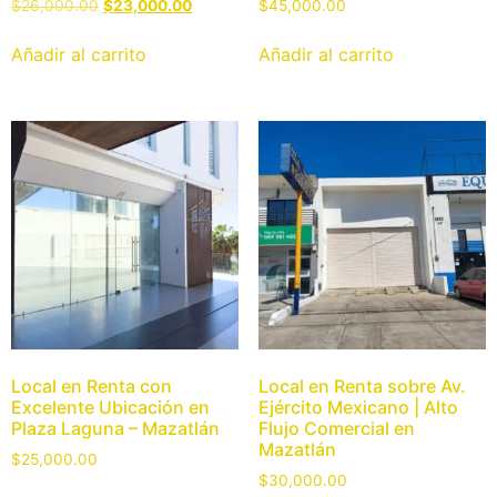
$
26,000.00
$
23,000.00
$
45,000.00
Añadir al carrito
Añadir al carrito
Local en Renta con
Local en Renta sobre Av.
Excelente Ubicación en
Ejército Mexicano | Alto
Plaza Laguna – Mazatlán
Flujo Comercial en
Mazatlán
$
25,000.00
$
30,000.00