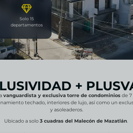
y
Solo 15
departamentos
LUSIVIDAD + PLUSV
na
vanguardista y exclusiva
torre de condominios
de 7 
namiento techado, interiores de lujo, así como un exclu
y asoleaderos.
Ubicado a solo
3 cuadras del Malecón de Mazatlán
.