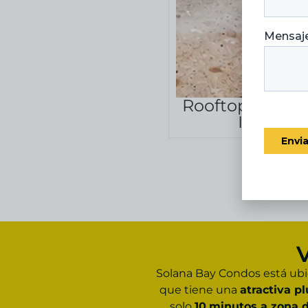
Rooftop con Al
Infinity
V
Solana Bay Condos está ub
que tiene una
atractiva pl
solo
10
minutos a zona 