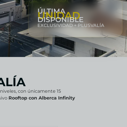
ÚLTIMA
UNIDAD
DISPONIBLE
EXCLUSIVIDAD + PLUSVALÍA
ALÍA
niveles, con únicamente 15
sivo
Rooftop con Alberca Infinity