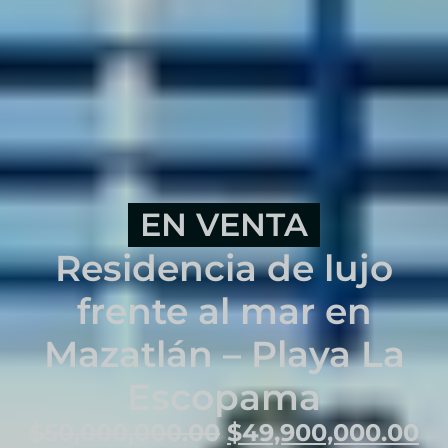
EN VENTA
Residencia de lujo
frente al mar en
Mazatlán – Playa La
Escopama
$
50,000,000.00
$
49,900,000.00