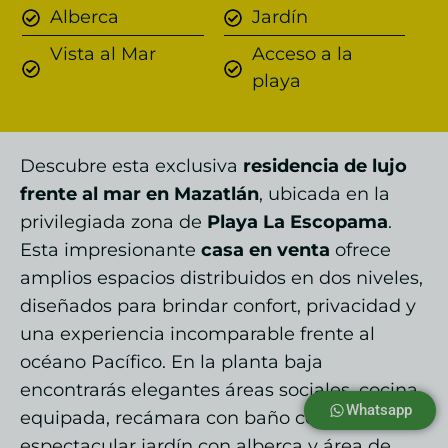
Alberca
Jardín
Vista al Mar
Acceso a la
playa
Descubre esta exclusiva
residencia de lujo
frente al mar en Mazatlán
, ubicada en la
privilegiada zona de
Playa La Escopama
.
Esta impresionante
casa en venta
ofrece
amplios espacios distribuidos en dos niveles,
diseñados para brindar confort, privacidad y
una experiencia incomparable frente al
océano Pacífico. En la planta baja
encontrarás elegantes áreas sociales, cocina
Whatsapp
equipada, recámara con baño completo y un
espectacular jardín con alberca y área de