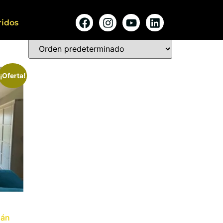
ridos
¡Oferta!
lán