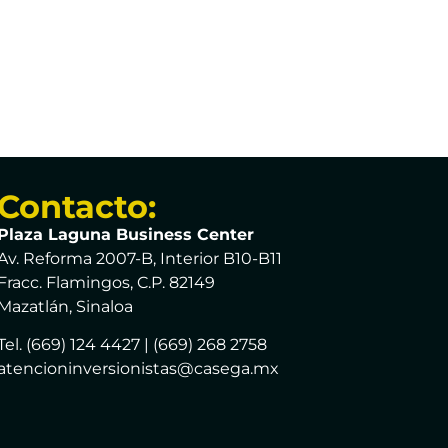
Contacto:
Plaza Laguna Business Center
Av. Reforma 2007-B, Interior B10-B11
Fracc. Flamingos, C.P. 82149
Mazatlán, Sinaloa
Tel. (669) 124 4427 | (669) 268 2758
atencioninversionistas@casega.mx