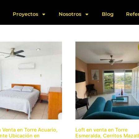
Proyectos
Nosotros
Blog
Refe
n Venta en Torre Acuario,
Loft en venta en Torre
nte Ubicación en
Esmeralda, Cerritos Mazat